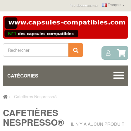
Français
Vos abonnements
Mon c
Rechercher
CATÉGORIES
Cafetières Nespresso®
CAFETIÈRES
NESPRESSO®
IL N'Y A AUCUN PRODUIT