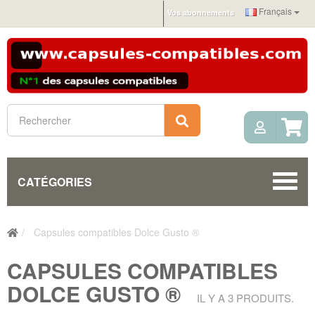
Français
Vos abonnements
Mon c
Rechercher
CATÉGORIES
Capsules compatibles Dolce Gusto ®
CAPSULES COMPATIBLES
DOLCE GUSTO ®
IL Y A 3 PRODUITS.