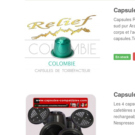
Capsules Compatibles Nespresso ®
Capsules Compat
Capsul
Capsules R
sud pur Ara
corps et l'
capsules.To
En stock
Capsul
Les 4 caps
cafetières
rechargeabl
Nespresso 