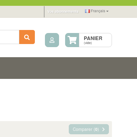
Français
Vos abonnements
Mon compte
Rechercher
PANIER
(vide)
Comparer (
0
)