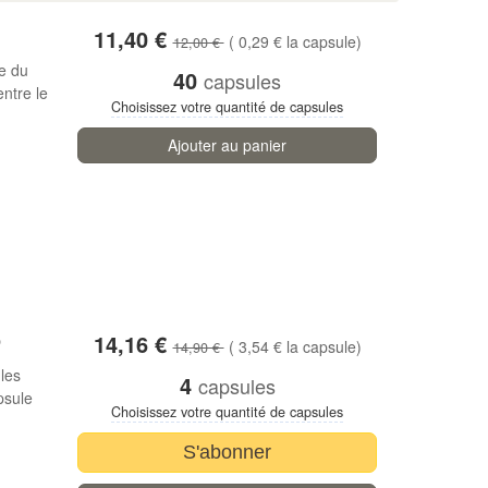
11,40 €
( 0,29 € la capsule)
12,00 €
e du
40
capsules
entre le
Choisissez votre quantité de capsules
Ajouter au panier
®
14,16 €
( 3,54 € la capsule)
14,90 €
les
4
capsules
psule
Choisissez votre quantité de capsules
S'abonner