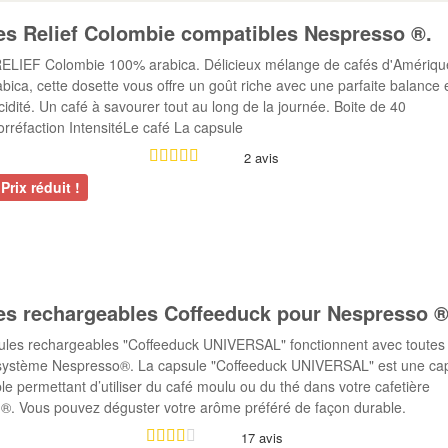
ibles Dolce Gusto ®
es Relief Colombie compatibles Nespresso ®.
ELIEF Colombie 100% arabica. Délicieux mélange de cafés d'Amériqu
bica, cette dosette vous offre un goût riche avec une parfaite balance 
acidité. Un café à savourer tout au long de la journée. Boite de 40
rréfaction IntensitéLe café La capsule
2 avis
Prix réduit !
es rechargeables Coffeeduck pour Nespresso 
ules rechargeables "Coffeeduck UNIVERSAL" fonctionnent avec toutes 
 système Nespresso®. La capsule "Coffeeduck UNIVERSAL" est une ca
e permettant d’utiliser du café moulu ou du thé dans votre cafetière
®. Vous pouvez déguster votre arôme préféré de façon durable.
17 avis