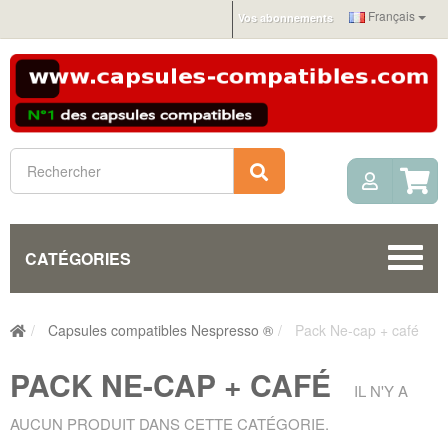
Français
Vos abonnements
Mon c
Rechercher
CATÉGORIES
Capsules compatibles Nespresso ®
Pack Ne-cap + café
PACK NE-CAP + CAFÉ
IL N'Y A
AUCUN PRODUIT DANS CETTE CATÉGORIE.