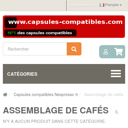
Français
Vos abonnements
Mon c
Rechercher
CATÉGORIES
Capsules compatibles Nespresso ®
Assemblage de cafés
ASSEMBLAGE DE CAFÉS
IL
N'Y A AUCUN PRODUIT DANS CETTE CATÉGORIE.