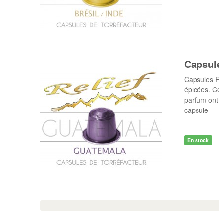
Capsul
Capsules R
épicées. Ce
parfum ont 
capsule
En stock