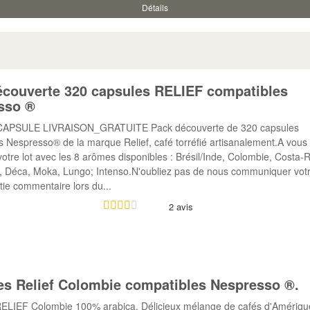
ibles Dolce Gusto ®
Détails
écouverte 320 capsules RELIEF compatibles
sso ®
CAPSULE LIVRAISON_GRATUITE Pack découverte de 320 capsules
s Nespresso® de la marque Relief, café torréfié artisanalement.A vous
tre lot avec les 8 arômes disponibles : Brésil/Inde, Colombie, Costa-R
 Déca, Moka, Lungo; Intenso.N'oubliez pas de nous communiquer votr
tie commentaire lors du...
2 avis
es Relief Colombie compatibles Nespresso ®.
ELIEF Colombie 100% arabica. Délicieux mélange de cafés d'Amériqu