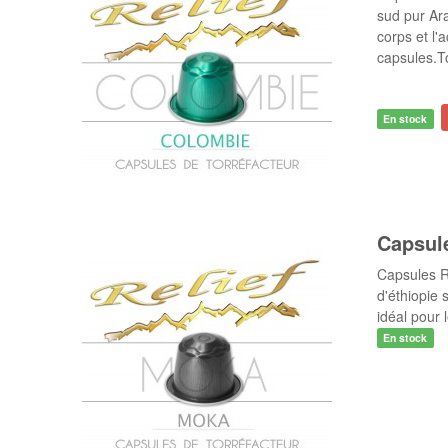
sud pur Ara
corps et l'
capsules.To
En stock
Capsule
Capsules R
d'éthiopie 
idéal pour 
En stock