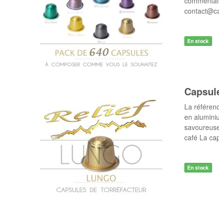
commentair
contact@c
En stock
Capsul
La référen
en alumini
savoureuse
café La ca
En stock