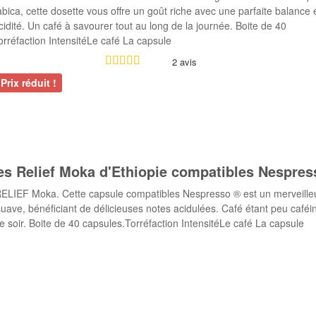
bica, cette dosette vous offre un goût riche avec une parfaite balance 
acidité. Un café à savourer tout au long de la journée. Boite de 40
rréfaction IntensitéLe café La capsule
2 avis
Prix réduit !
s Relief Moka d'Ethiopie compatibles Nespres
ELIEF Moka. Cette capsule compatibles Nespresso ® est un merveill
suave, bénéficiant de délicieuses notes acidulées. Café étant peu café
le soir. Boite de 40 capsules.Torréfaction IntensitéLe café La capsule