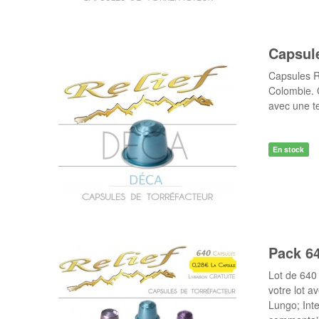
Capsul
Capsules R
Colombie. C
avec une t
En stock
Pack 6
Lot de 640
votre lot 
Lungo; Int