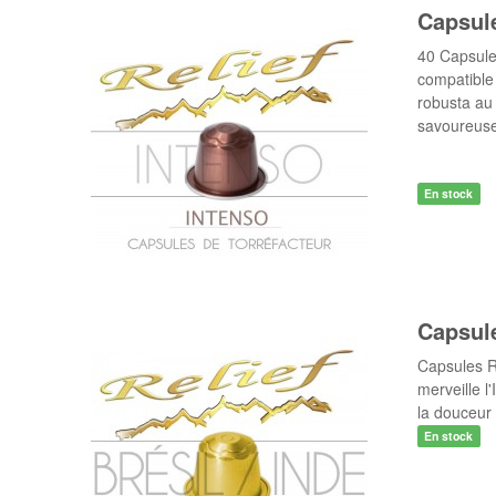
Capsul
40 Capsule
compatible
robusta au 
savoureuse
En stock
Capsule
Capsules R
merveille l
la douceur 
En stock