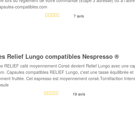
e lors du réglement de votre commande (Etape 3 adresse) ou à l'adre
apsules-compatibles.com
7 avis
es Relief Lungo compatibles Nespresso ®
ce RELIEF café moyennement Corsé devient Relief Lungo avec une ca
um. Capsules compatibles RELIEF Lungo, c'est une tasse équilibrée et
ment fruitée. Cet espresso est moyennement corsé.Torréfaction Inten
psule
19 avis