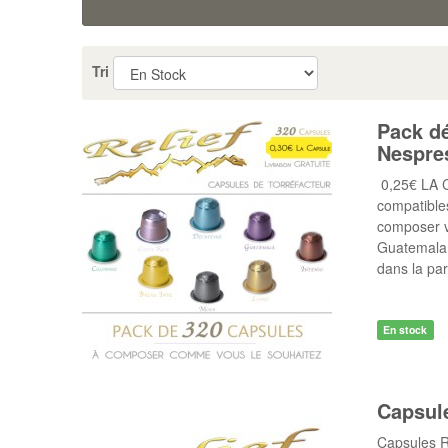
Capsules Compatibles Nespresso ®
Capsules Compat
Tri
Pack d
Nespre
0,25€ LA 
compatible
composer vo
Guatemala,
dans la par
En stock
Capsul
Capsules R