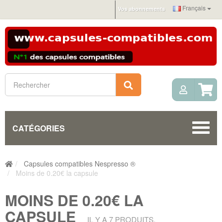
Français
Vos abonnements
Mon c
Rechercher
CATÉGORIES
Capsules compatibles Nespresso ®
Moins de 0.20€ la capsule
MOINS DE 0.20€ LA
CAPSULE
IL Y A 7 PRODUITS.