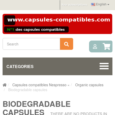
English
Your subscriptions
My Acc
Search
CATEGORIES
Capsules compatibles Nespresso «
Organic capsules
Biodegradable capsules
BIODEGRADABLE
CAPSULES
THERE ARE NO PRODUCTS IN